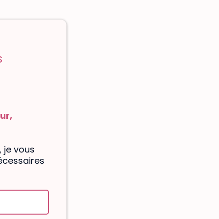
s
ur,
 je vous
écessaires