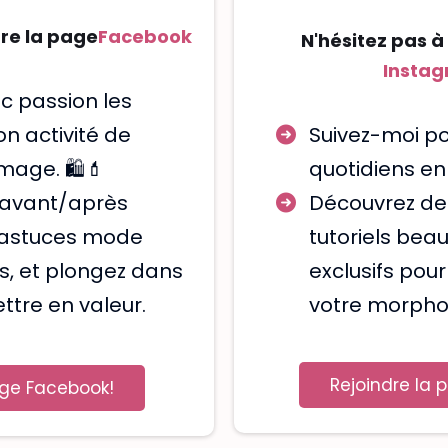
dre la page
Facebook
N'hésitez pas à
Insta
c passion les
n activité de
Suivez-moi po
mage. 🛍️💄
quotidiens en
 avant/après
Découvrez des
s astuces mode
tutoriels beau
s, et plongez dans
exclusifs pou
ttre en valeur.
votre morpholo
Rejoindre la 
age Facebook!