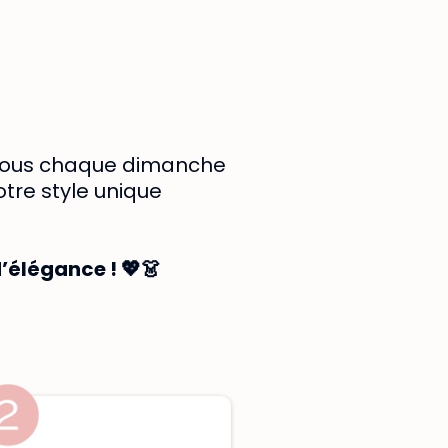
c vous chaque dimanche
otre style unique
’élégance ! 💖👗