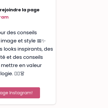
 rejoindre la page
gram
Face
ur des conseils
 image et style 📅✨
 looks inspirants, des
té et des conseils
r mettre en valeur
gie. 💁‍♀️👗
page Instagram!